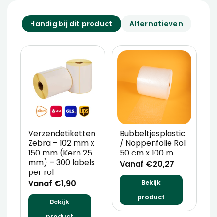
Handig bij dit product
Alternatieven
Verzendetiketten
Bubbeltjesplastic
V
Zebra – 102 mm x
/ Noppenfolie Rol
P
150 mm (Kern 25
50 cm x 100 m
T
mm) – 300 labels
m
Vanaf €20,27
per rol
V
Vanaf €1,90
Bekijk
product
Bekijk
product