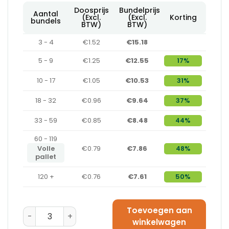
Doosprijs
Bundelprijs
Aantal
(Excl.
(Excl.
Korting
bundels
BTW)
BTW)
3 - 4
€1.52
€15.18
5 - 9
€1.25
€12.55
17%
10 - 17
€1.05
€10.53
31%
18 - 32
€0.96
€9.64
37%
33 - 59
€0.85
€8.48
44%
60 - 119
Volle
€0.79
€7.86
48%
pallet
120 +
€0.76
€7.61
50%
Toevoegen aan
Amerikaanse Vouwdoos 350 x 230 x 260 - BC-Golf aa
winkelwagen