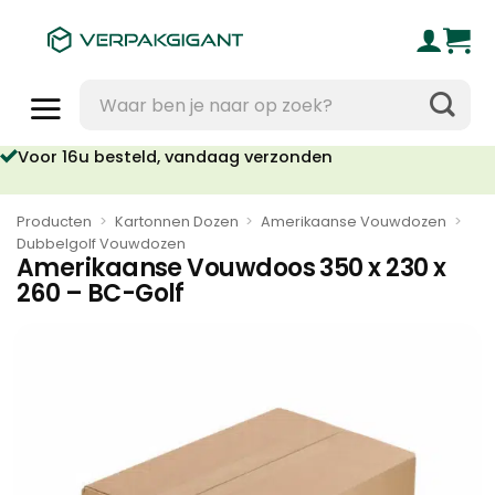
Ga
naar
inhoud
Zoeken
naar:
oor 16u besteld, vandaag verzonden
Geen orderkosten vanaf €95
Producten
>
Kartonnen Dozen
>
Amerikaanse Vouwdozen
>
Dubbelgolf Vouwdozen
Amerikaanse Vouwdoos 350 x 230 x
260 – BC-Golf