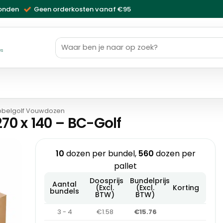
zonden
Geen orderkosten vanaf €95
Zoeken
naar:
ws
belgolf Vouwdozen
0 x 140 – BC-Golf
10
dozen per bundel,
560
dozen per
pallet
Doosprijs
Bundelprijs
Aantal
(Excl.
(Excl.
Korting
bundels
BTW)
BTW)
3 - 4
€1.58
€15.76