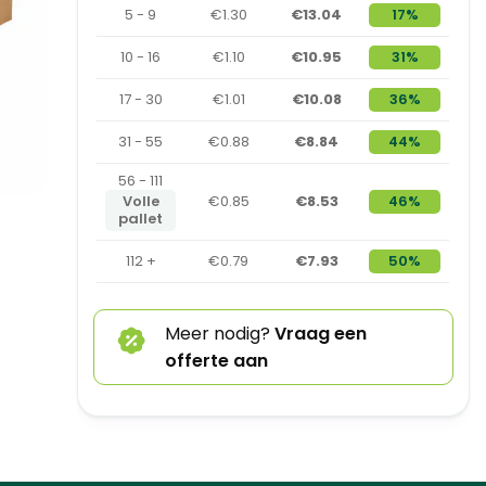
5 - 9
€1.30
€13.04
17%
10 - 16
€1.10
€10.95
31%
17 - 30
€1.01
€10.08
36%
31 - 55
€0.88
€8.84
44%
56 - 111
Volle
€0.85
€8.53
46%
pallet
112 +
€0.79
€7.93
50%
Meer nodig?
Vraag een
offerte aan