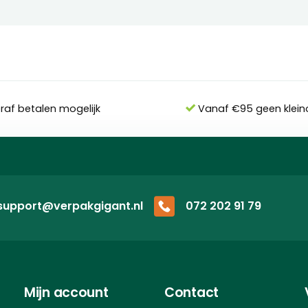
eraf betalen mogelijk
Vanaf €95 geen klein
support@verpakgigant.nl
072 202 91 79
Mijn account
Contact