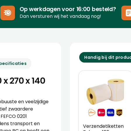
Op werkdagen voor 16:00 besteld?
Dan versturen wij het vandaag nog!
Handig bij dit produ
pecificaties
x 270 x 140
buuste en veelzijdige
atief zwaardere
e FEFCO 0201
ens transport en
Verzendetiketten
 type BC en heeft een