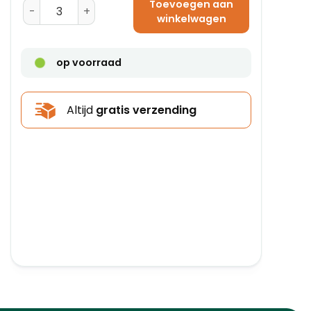
Toevoegen aan
Amerikaanse Vouwdoos 350 x 270 x 140 - BC-Golf aant
winkelwagen
op voorraad
Altijd
gratis verzending