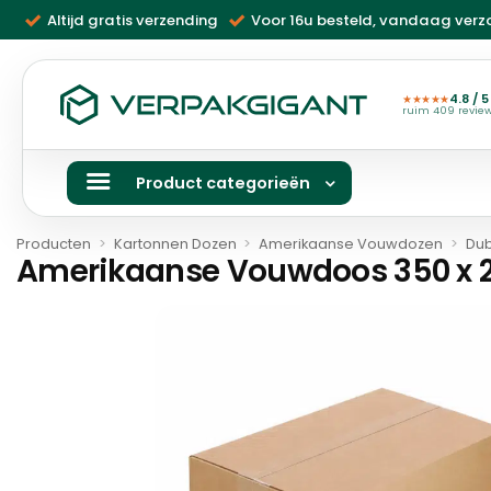
Ga
Altijd gratis verzending
Voor 16u besteld, vandaag ver
naar
inhoud
4.8 / 5
★★★★★
ruim 409 revie
Product categorieën
Producten
>
Kartonnen Dozen
>
Amerikaanse Vouwdozen
>
Dub
Amerikaanse Vouwdoos 350 x 27