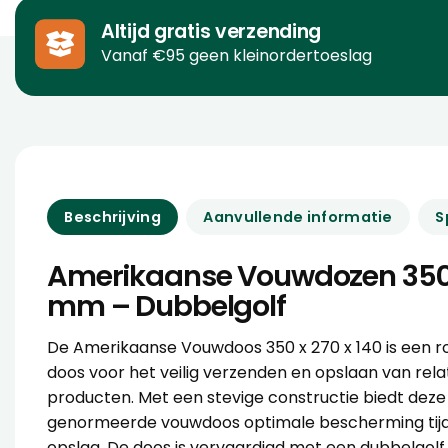
Altijd gratis verzending
Vanaf €95 geen kleinordertoeslag
Beschrijving
Aanvullende informatie
S
Amerikaanse Vouwdozen 350 
mm – Dubbelgolf
De Amerikaanse Vouwdoos 350 x 270 x 140 is een ro
doos voor het veilig verzenden en opslaan van rel
producten. Met een stevige constructie biedt dez
genormeerde vouwdoos optimale bescherming tijd
opslag. De doos is vervaardigd met een dubbelgolf