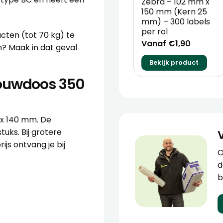
Zebra – 102 mm x
150 mm (Kern 25
mm) – 300 labels
per rol
cten (tot 70 kg) te
Vanaf €1,90
n? Maak in dat geval
.
Bekijk product
Vouwdoos 350
 x 140 mm. De
uks. Bij grotere
ijs ontvang je bij
O
d
b