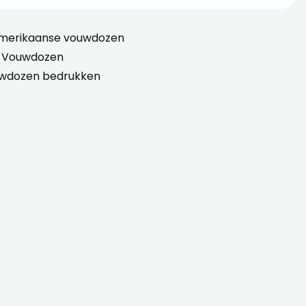
Amerikaanse vouwdozen
 Vouwdozen
wdozen bedrukken