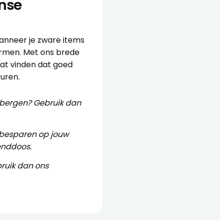
nse
anneer je zware items
hermen. Met ons brede
aat vinden dat goed
turen.
opbergen? Gebruik dan
 besparen op jouw
enddoos
.
ruik dan ons