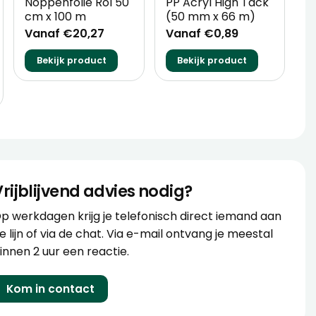
Noppenfolie Rol 50
PP Acryl High Tack
5
cm x 100 m
(50 mm x 66 m)
V
Vanaf €20,27
Vanaf €0,89
Bekijk product
Bekijk product
Vrijblijvend advies nodig?
p werkdagen krijg je telefonisch direct iemand aan
e lijn of via de chat. Via e-mail ontvang je meestal
innen 2 uur een reactie.
Kom in contact