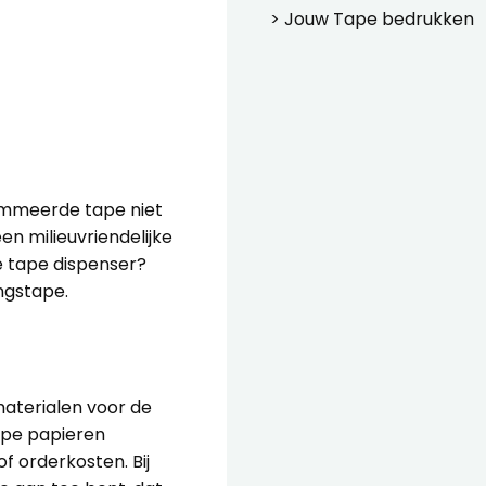
> Jouw
Tape bedrukken
gommeerde tape niet
en milieuvriendelijke
de tape dispenser?
ngstape
.
materialen voor de
kope papieren
 orderkosten. Bij