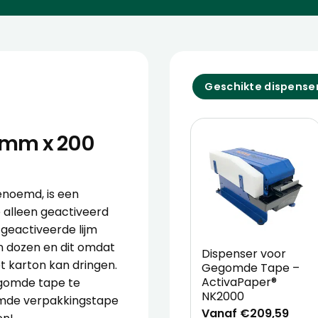
Geschikte dispense
 mm x 200
noemd, is een
e alleen geactiveerd
geactiveerde lijm
n dozen en dit omdat
Dispenser voor
t karton kan dringen.
Gegomde Tape –
ActivaPaper®
egomde tape te
NK2000
omde verpakkingstape
Vanaf €209,59