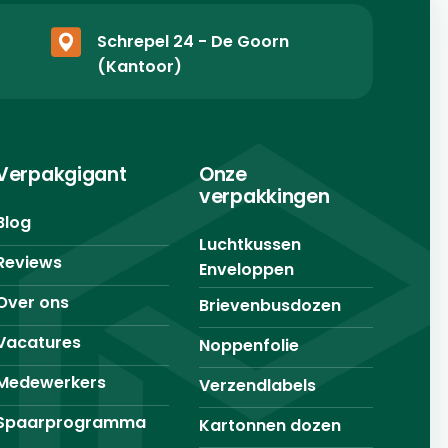
Schrepel 24 - De Goorn
(Kantoor)
Verpakgigant
Onze
verpakkingen
Blog
Luchtkussen
Reviews
Enveloppen
Over ons
Brievenbusdozen
Vacatures
Noppenfolie
Medewerkers
Verzendlabels
Spaarprogramma
Kartonnen dozen