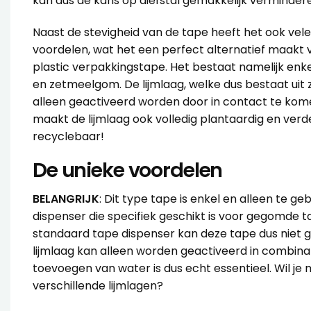
kan dus de kans op diefstal gemakkelijk verminder
Naast de stevigheid van de tape heeft het ook vele 
voordelen, wat het een perfect alternatief maakt
plastic verpakkingstape. Het bestaat namelijk enkel
en zetmeelgom. De lijmlaag, welke dus bestaat ui
alleen geactiveerd worden door in contact te kom
maakt de lijmlaag ook volledig plantaardig en verd
recyclebaar!
De unieke voordelen
BELANGRIJK
: Dit type tape is enkel en alleen te g
dispenser die specifiek geschikt is voor gegomde 
standaard tape dispenser kan deze tape dus niet 
lijmlaag kan alleen worden geactiveerd in combina
toevoegen van water is dus echt essentieel. Wil je
m
verschillende lijmlagen
?