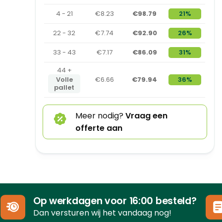
4 - 21
€8.23
€98.79
21%
22 - 32
€7.74
€92.90
26%
33 - 43
€7.17
€86.09
31%
44 +
Volle
€6.66
€79.94
36%
pallet
Meer nodig?
Vraag een
offerte aan
Op werkdagen voor 16:00 besteld?
Dan versturen wij het vandaag nog!