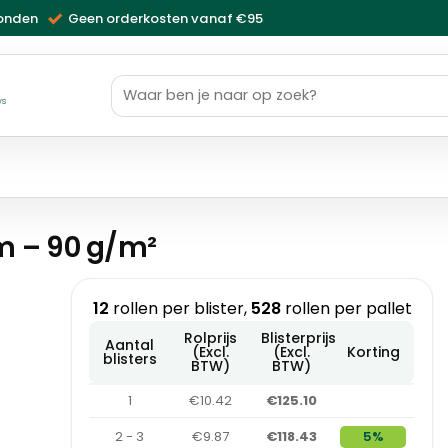
zonden
Geen orderkosten vanaf €95
Zoeken
naar:
ws
m – 90 g/m²
12
rollen per blister,
528
rollen per pallet
Rolprijs
Blisterprijs
Aantal
(Excl.
(Excl.
Korting
blisters
BTW)
BTW)
1
€10.42
€125.10
2 - 3
€9.87
€118.43
5%