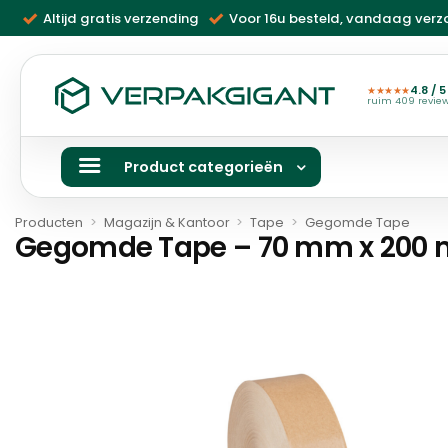
Ga
Altijd gratis verzending
Voor 16u besteld, vandaag ver
naar
inhoud
4.8 / 5
★★★★★
ruim 409 revie
Product categorieën
Producten
>
Magazijn & Kantoor
>
Tape
>
Gegomde Tape
Gegomde Tape – 70 mm x 200 