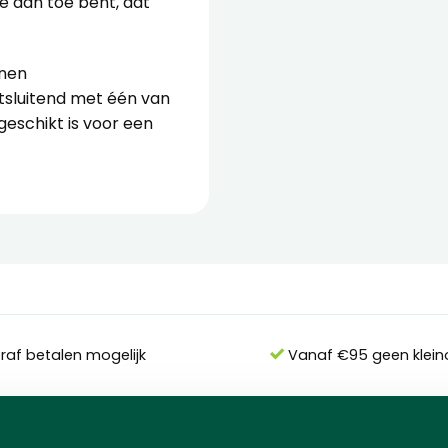
je aan toe bent, dat
enen
itsluitend met één van
geschikt is voor een
eraf betalen mogelijk
Vanaf €95 geen klein