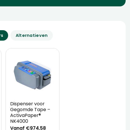
rs
Alternatieven
Dispenser voor
Gegomde Tape –
ActivaPaper®
NK4000
Vanaf €974,58