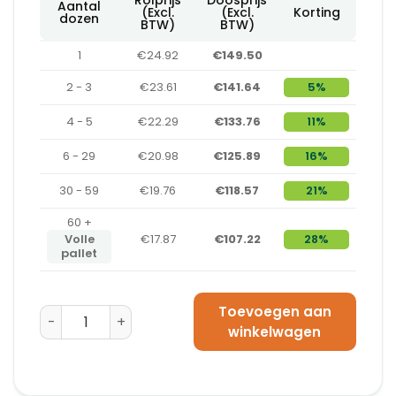
Aantal
(Excl.
(Excl.
Korting
dozen
BTW)
BTW)
1
€24.92
€149.50
2 - 3
€23.61
€141.64
5%
4 - 5
€22.29
€133.76
11%
6 - 29
€20.98
€125.89
16%
30 - 59
€19.76
€118.57
21%
60 +
Volle
€17.87
€107.22
28%
pallet
Toevoegen aan
Machinetape PP Solvent Transparant (50 mm x 1000 
winkelwagen