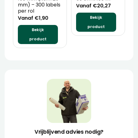
mm) – 300 labels
m
Vanaf €20,27
per rol
V
Vanaf €1,90
Bekijk
product
Bekijk
product
Vrijblijvend advies nodig?