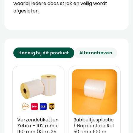
waarbij iedere doos strak en veilig wordt
afgesloten.
Handig bij dit product
Alternatieven
Verzendetiketten
Bubbeltjesplastic
V
Zebra – 102 mm x
/ Noppenfolie Rol
P
150 mm (Kern 25
50 cm x 100 m
T