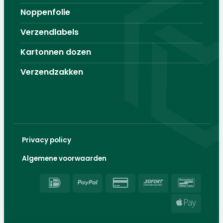
Noppenfolie
Verzendlabels
Kartonnen dozen
Verzendzakken
Privacy policy
Algemene voorwaarden
IDeal
PayPal
Credit
Sofort
Banco
Card
Apple
2
Pay