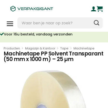
Ga
naar
inhoud
Zoeken
naar:
Voor 16u besteld, vandaag verzonden
Producten
>
Magazijn & Kantoor
>
Tape
>
Machinetape
Machinetape PP Solvent Transparant
(50 mm x 1000 m) – 25 µm