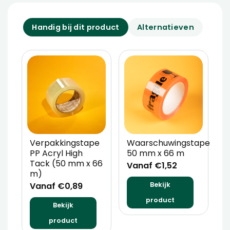
Handig bij dit product
Alternatieven
Verpakkingstape
Waarschuwingstape
O
PP Acryl High
50 mm x 66 m
I
Tack (50 mm x 66
g
Vanaf €1,52
m)
m
Vanaf €0,89
V
Bekijk
product
Bekijk
product