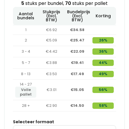
5
stuks per bundel,
70
stuks per pallet
Stukprijs
Bundelprijs
Aantal
(Excl.
(Excl.
Korting
bundels
BTW)
BTW)
1
€6.92
€34.58
2
€5.09
€25.47
26%
3 - 4
€4.42
€22.09
36%
5 - 7
€3.88
€19.41
44%
8 - 13
€3.50
€17.49
49%
14 - 27
Volle
€3.01
€15.05
56%
pallet
28 +
€2.90
€14.50
58%
Selecteer formaat