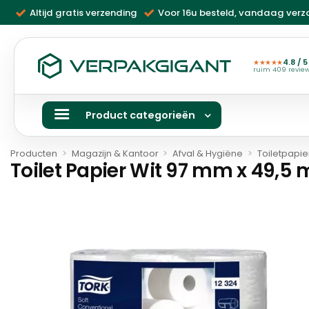
Ga
Altijd gratis verzending
Voor 16u besteld, vandaag ver
naar
inhoud
4.8 / 5
★★★★★
ruim 409 revie
Product categorieën
Producten
>
Magazijn & Kantoor
>
Afval & Hygiëne
>
Toiletpapie
Toilet Papier Wit 97 mm x 49,5 