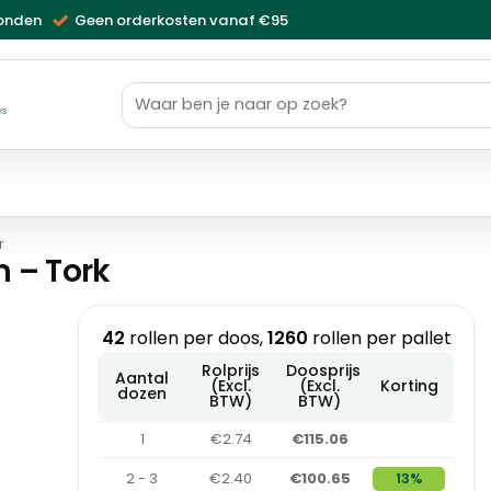
zonden
Geen orderkosten vanaf €95
Zoeken
naar:
ws
r
m – Tork
42
rollen per doos,
1260
rollen per pallet
Rolprijs
Doosprijs
Aantal
(Excl.
(Excl.
Korting
dozen
BTW)
BTW)
1
€2.74
€115.06
2 - 3
€2.40
€100.65
13%