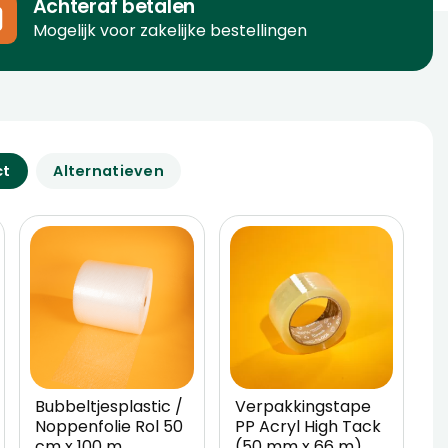
Achteraf betalen
Mogelijk voor zakelijke bestellingen
ct
Alternatieven
Bubbeltjesplastic /
Verpakkingstape
W
Noppenfolie Rol 50
PP Acryl High Tack
5
cm x 100 m
(50 mm x 66 m)