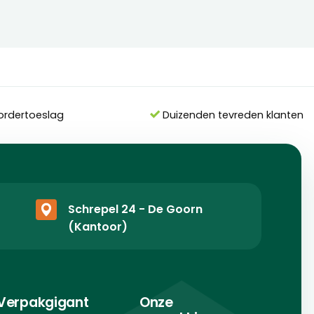
ordertoeslag
Duizenden tevreden klanten
Schrepel 24 - De Goorn
(Kantoor)
Verpakgigant
Onze