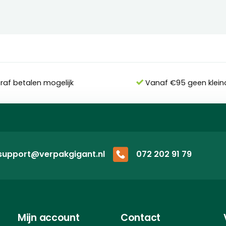
eraf betalen mogelijk
Vanaf €95 geen klein
support@verpakgigant.nl
072 202 91 79
Mijn account
Contact