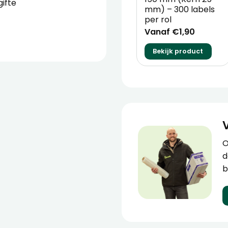
ifte
mm) – 300 labels
per rol
Vanaf €1,90
Bekijk product
O
d
b