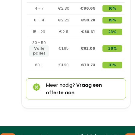
4 - 7
€2.30
€96.65
16%
8 - 14
€2.22
€93.28
19%
15 - 29
€2.11
€88.61
23%
30 - 59
Volle
€1.95
€82.06
29%
pallet
60 +
€1.90
€79.73
31%
Meer nodig?
Vraag een
offerte aan