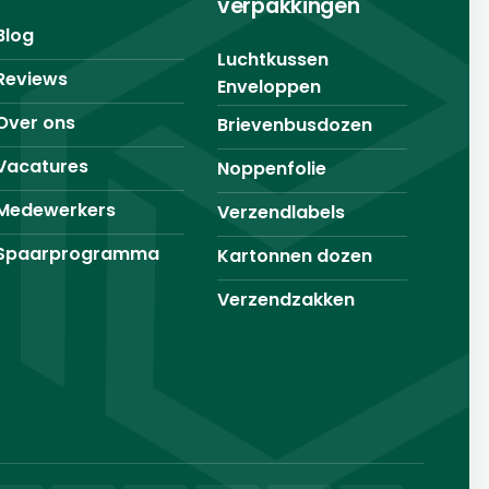
verpakkingen
Blog
Luchtkussen
Reviews
Enveloppen
Over ons
Brievenbusdozen
Vacatures
Noppenfolie
Medewerkers
Verzendlabels
Spaarprogramma
Kartonnen dozen
Verzendzakken