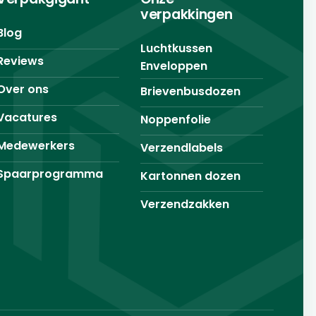
verpakkingen
Blog
Luchtkussen
Reviews
Enveloppen
Over ons
Brievenbusdozen
Vacatures
Noppenfolie
Medewerkers
Verzendlabels
Spaarprogramma
Kartonnen dozen
Verzendzakken