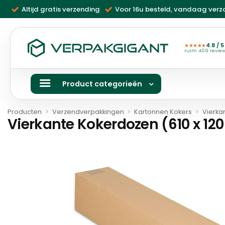
Ga
Altijd gratis verzending
Voor 16u besteld, vandaag ver
naar
inhoud
4.8 / 5
★★★★★
ruim 409 revie
Product categorieën
Producten
>
Verzendverpakkingen
>
Kartonnen Kokers
>
Vierka
Vierkante Kokerdozen (610 x 12