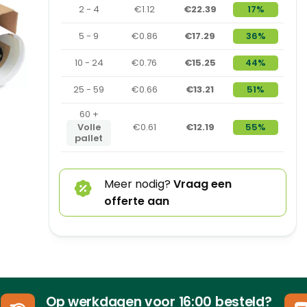
2 - 4
€1.12
€22.39
17%
5 - 9
€0.86
€17.29
36%
10 - 24
€0.76
€15.25
44%
25 - 59
€0.66
€13.21
51%
60 +
Volle
€0.61
€12.19
55%
pallet
Meer nodig?
Vraag een
offerte aan
Op werkdagen voor 16:00 besteld?