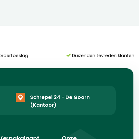
ordertoeslag
Duizenden tevreden klanten
Schrepel 24 - De Goorn
(Kantoor)
Verpakgigant
Onze