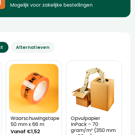
Mogelijk voor zakelijke bestellingen
ct
Alternatieven
Waarschuwingstape
Opvulpapier
T
50 mm x 66 m
InPack – 70
D
gram/m² (350 mm
Vanaf €1,52
V