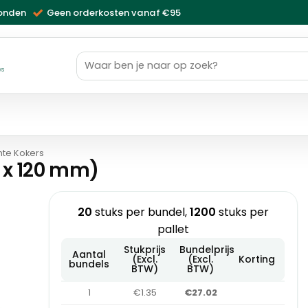
zonden
Geen orderkosten vanaf €95
Zoeken
naar:
ws
nte Kokers
0 x 120 mm)
20
stuks per bundel,
1200
stuks per
pallet
Stukprijs
Bundelprijs
Aantal
(Excl.
(Excl.
Korting
bundels
BTW)
BTW)
1
€1.35
€27.02