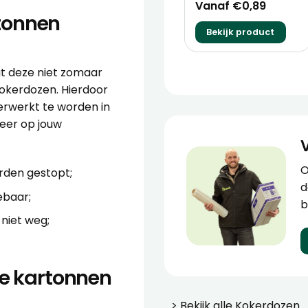
Vanaf €0,89
tonnen
Bekijk product
at deze niet zomaar
kokerdozen
. Hierdoor
erwerkt te worden in
weer op jouw
O
rden gestopt;
d
ebaar;
b
niet weg;
te kartonnen
> Bekijk alle
Kokerdozen