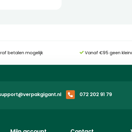
eraf betalen mogelijk
Vanaf €95 geen klein
support@verpakgigant.nl
072 202 91 79
Mijn account
Contact