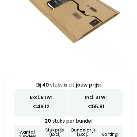
Bij
40
stuks is dit
jouw prijs:
Excl. BTW:
Incl. BTW:
€
46.12
€
55.81
20
stuks per bundel
Stukprijs
Bundelprijs
Aantal
(Excl.
(Excl.
Korting
bundels