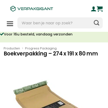
Ga
naar
inhoud
Zoeken
naar:
Voor 16u besteld, vandaag verzonden
Geen orderkosten vanaf €95
Producten
>
Progress Packaging
Boekverpakking – 274 x 191 x 80 mm