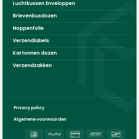
Luchtkussen Enveloppen
Brievenbusdozen
Noppenfolie
Verzendlabels
Kartonnen dozen
Verzendzakken
Privacy policy
Algemene voorwaarden
IDeal
PayPal
Credit
Sofort
Banco