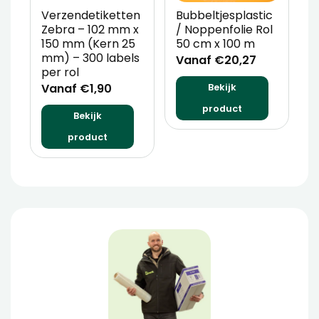
Verzendetiketten
Bubbeltjesplastic
V
Zebra – 102 mm x
/ Noppenfolie Rol
P
150 mm (Kern 25
50 cm x 100 m
T
mm) – 300 labels
m
Vanaf €20,27
per rol
V
Vanaf €1,90
Bekijk
product
Bekijk
product