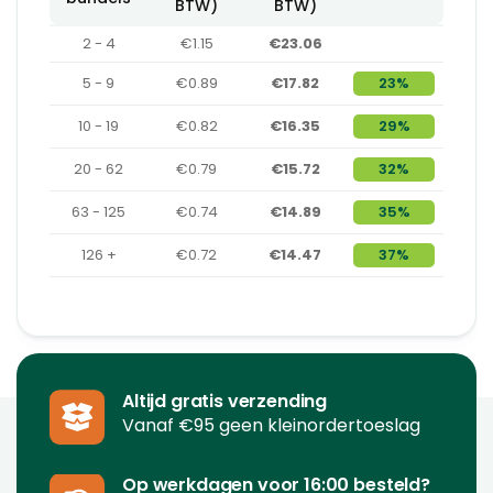
BTW)
BTW)
2 - 4
€1.15
€23.06
5 - 9
€0.89
€17.82
23%
10 - 19
€0.82
€16.35
29%
20 - 62
€0.79
€15.72
32%
63 - 125
€0.74
€14.89
35%
126 +
€0.72
€14.47
37%
Altijd gratis verzending
Vanaf €95 geen kleinordertoeslag
Op werkdagen voor 16:00 besteld?